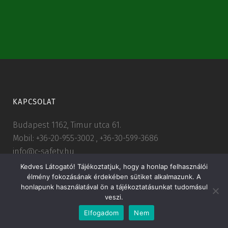
KAPCSOLAT
Budapest 1162, Timur utca 61.
Mobil: +36-20-955-3002 , +36-30-599-3686
info@c-safety.hu
Kedves Látogató! Tájékoztatjuk, hogy a honlap felhasználói
élmény fokozásának érdekében sütiket alkalmazunk. A
honlapunk használatával ön a tájékoztatásunkat tudomásul
veszi.
Elfogadom
Nem
© C-Safety Kft.