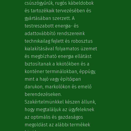
csúszógyűrűk, rugós kábeldobok
és tartozékaik tervezésében és
gyártásában szerzett. A
testreszabott energia- és
adattovábbító rendszereink
technikailag fejlett és robosztus
kialakításával folyamatos üzemet
és megbízható energia ellátást
biztosítanak a kikötőkben és a
konténer terminálokban, éppúgy,
mint a hajó vagy építőipari
darukon, markolókon és emelő
berendezéseken.
Szakértelmünkkel készen állunk,
hogy megtaláljuk az ügyfeleknek
az optimális és gazdaságos
megoldást az alábbi termékek