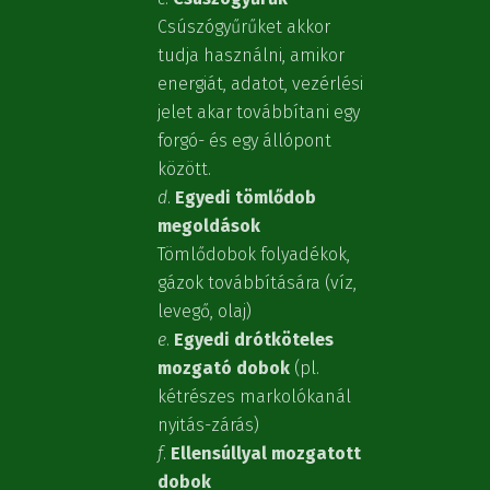
Csúszógyűrűket akkor
tudja használni, amikor
energiát, adatot, vezérlési
jelet akar továbbítani egy
forgó- és egy állópont
között.
d
.
Egyedi tömlődob
megoldások
Tömlődobok folyadékok,
gázok továbbítására (víz,
levegő, olaj)
e
.
Egyedi drótköteles
mozgató dobok
(pl.
kétrészes markolókanál
nyitás-zárás)
f
.
Ellensúllyal mozgatott
dobok