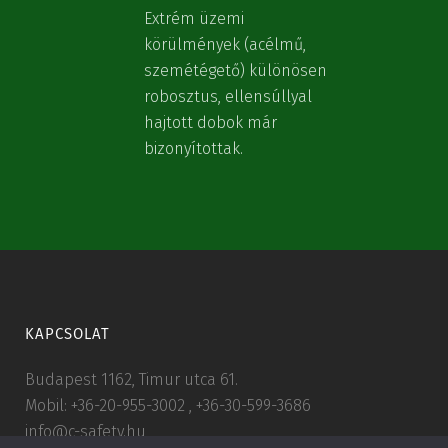
Extrém üzemi
körülmények (acélmű,
szemétégető) különösen
robosztus, ellensúllyal
hajtott dobok már
bizonyítottak.
KAPCSOLAT
Budapest 1162, Timur utca 61.
Mobil: +36-20-955-3002 , +36-30-599-3686
info@c-safety.hu