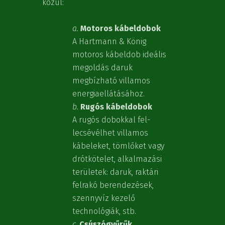
közül:
a.
Motoros kábeldobok
A Hartmann & König
motoros kábeldob ideális
megoldás daruk
megbízható villamos
energiaellátásához.
b.
Rugós kábeldobok
A rugós dobokkal fel-
lecsévélhet villamos
kábeleket, tömlőket vagy
drótkötelet, alkalmazási
területek: daruk, raktári
felrakó berendezések,
szennyvíz kezelő
technológiák, stb.
c
.
Csúszógyűrűk