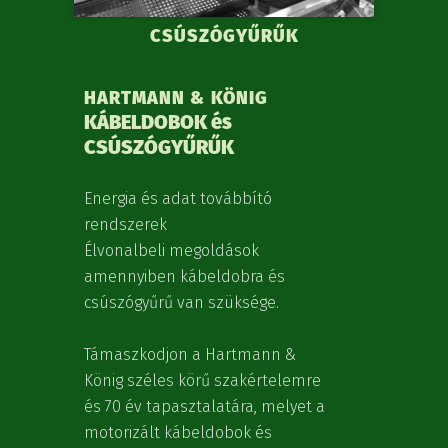
CSÚSZÓGYŰRŰK
HARTMANN & KÖNIG
KÁBELDOBOK és
CSÚSZÓGYŰRŰK
Energia és adat továbbító
rendszerek
Élvonalbeli megoldások
amennyiben kábeldobra és
csúszógyűrű van szüksége.
Támaszkodjon a Hartmann &
König széles körű szakértelemre
és 70 év tapasztalatára, melyet a
motorizált kábeldobok és