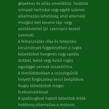
gépekhez és villás emelőkhöz. Továbbá
színpad-technikai vagy egyéb számos
alkalmazási lehetőség, ahol alternáló
mozgást kell követni táp- vagy
adatátvitellel (pl. szennyvíz kezelő
üzemek).
A felhasználás célja és telepítési
körülmények függvényében a rugós
kábeldobok hengeres vagy spirális
dobbal, belső vagy külső rugós
egységgel vannak összeállítva.
A tömlődobokban a csúszógyűrűk
helyett forgószelep kerül beépítésre.
Rugós kábeldobok magas
funkcionalitással
A spirálrugóval hajtott kábeldob érték-
hatékony alternatíva a motoros