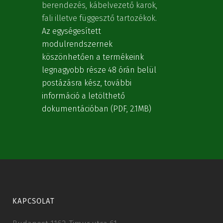
berendezés, kábelvezető karok,
fali illetve függesztő tartozékok.
Az egységesített
modulrendszernek
köszönhetően a termékeink
legnagyobb része 48 órán belül
postázásra kész, további
információ a letölthető
dokumentációban (PDF, 2.1MB)
KAPCSOLAT