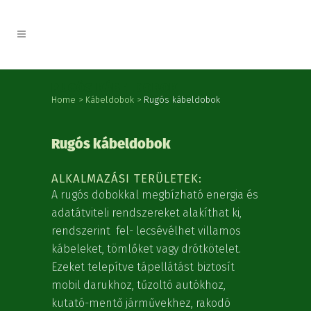
RUGÓS KÁBELDOBOK
Home
>
Kábeldobok
>
Rugós kábeldobok
Rugós kábeldobok
ALKALMAZÁSI TERÜLETEK:
A rugós dobokkal megbízható energia és
adatátviteli rendszereket alakíthat ki,
rendszerint fel- lecsévélhet villamos
kábeleket, tömlőket vagy drótkötelet.
Ezeket telepítve tápellátást biztosít
mobil darukhoz, tűzoltó autókhoz,
kutató-mentő járművekhez, rakodó