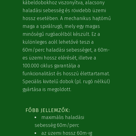
kábeldobokhoz viszonyítva, alacsony
haladási sebesség és rövidebb üzemi
hossz esetében. A mechanikus hajtómű
maga a spirálrugó, mely egy magas
minőségű rugóacélból készült. Ez a
különleges acél lehetővé teszi a
60m/perc haladási sebességet, a 60m-
es üzemi hossz elérését, illetve a
100.000 ciklus garantálja a
funkcionalitást és hosszú élettartamat.
Speciális kivitelű dobok (pl. rugó nélkül)
gyártása is megoldott.
FŐBB JELLEMZŐK:
maximális haladási
sebesség 60m/perc
az üzemi hossz 60m-ig