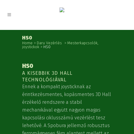
HS0
Home
>
Daru Vezérlés
>
Mesterkapcsolók,
joystickok
>
HS0
HS0
A KISEBBIK 3D HALL
TECHNOLÓGIÁVAL
Ennek a kompakt joysticknak az
érintkezésmentes, kopásmentes 3D Hall
érzékelő rendszere a stabil
mechanikával együtt nagyon magas
kapcsolási ciklusszámú vezérlést tesz
lehetővé. A Spobura jellemző robusztus
ferromágneses fém alaptest mellett az