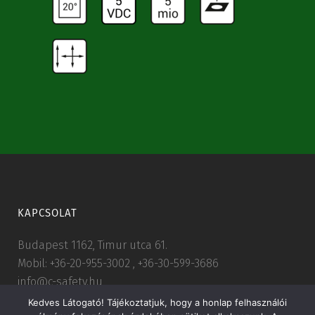
KAPCSOLAT
Budapest 1162, Timur utca 61.
Mobil: +36-20-955-3002 , +36-30-599-3686
info@c-safety.hu
Kedves Látogató! Tájékoztatjuk, hogy a honlap felhasználói